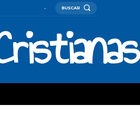
BUSCAR
-
ristianas
ES
MORE