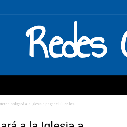
Redes C
MOS
QUÉ HACEMOS
ENLAC
ierno obligará a la Iglesia a pagar el IBI en los...
ará a la Iglesia a