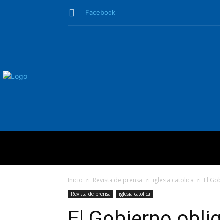
Facebook
QUIÉNES SO
Inicio
Revista de prensa
iglesia catolica
El Gob
Revista de prensa
iglesia catolica
El Gobierno oblig