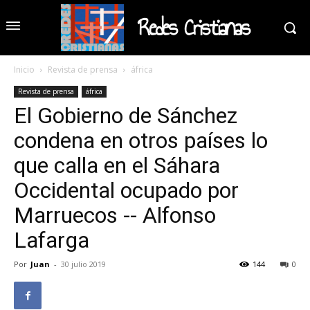
Redes Cristianas
Inicio
Revista de prensa
áfrica
Revista de prensa
áfrica
El Gobierno de Sánchez
condena en otros países lo
que calla en el Sáhara
Occidental ocupado por
Marruecos -- Alfonso
Lafarga
Por
Juan
-
30 julio 2019
144
0