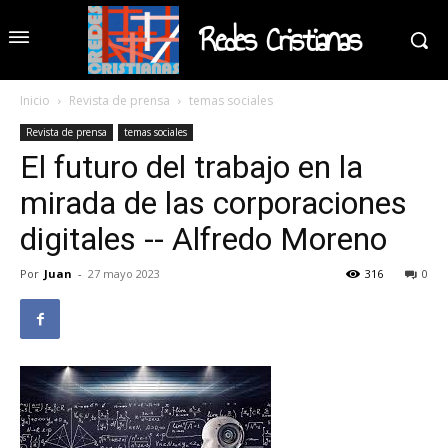
Redes Cristianas
Inicio
Revista de prensa
temas sociales
Revista de prensa
temas sociales
El futuro del trabajo en la
mirada de las corporaciones
digitales -- Alfredo Moreno
Por
Juan
-
27 mayo 2023
316
0