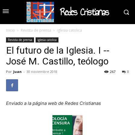
Redes Cristianas
Inicio
Revista de prensa
iglesia catolica
Revista de prensa
iglesia catolica
El futuro de la Iglesia. I --
José M. Castillo, teólogo
Por
Juan
-
30 noviembre 2018
267
0
Enviado a la página web de Redes Cristianas