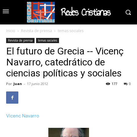
Redes Cristianas
Inicio
Revista de prensa
temas sociales
Revista de prensa
temas sociales
El futuro de Grecia -- Vicenç
Navarro, catedrático de
ciencias políticas y sociales
Por
Juan
-
17 junio 2012
177
0
Vicenc Navarro