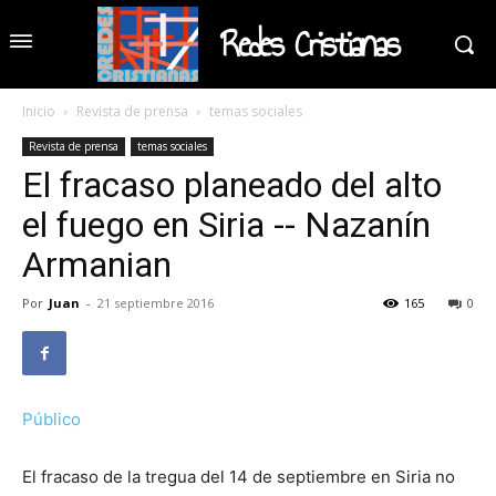
Redes Cristianas
Inicio
Revista de prensa
temas sociales
Revista de prensa
temas sociales
El fracaso planeado del alto
el fuego en Siria -- Nazanín
Armanian
Por
Juan
-
21 septiembre 2016
165
0
Público
El fracaso de la tregua del 14 de septiembre en Siria no