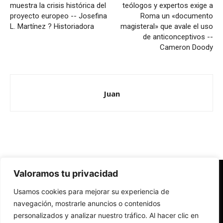
muestra la crisis histórica del
teólogos y expertos exige a
proyecto europeo -- Josefina
Roma un «documento
L. Martínez ? Historiadora
magisteral» que avale el uso
de anticonceptivos --
Cameron Doody
Juan
Valoramos tu privacidad
Redes Cristianas
Usamos cookies para mejorar su experiencia de
Una mirada alternativa sobre la Iglesia católica y la sociedad
- Colectivos de Redes Cristianas
navegación, mostrarle anuncios o contenidos
personalizados y analizar nuestro tráfico. Al hacer clic en