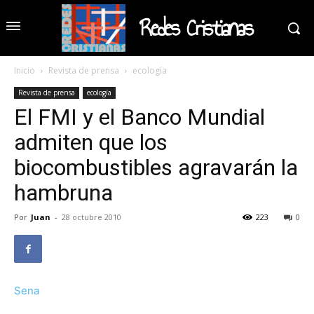
Redes Cristianas
Inicio
Revista de prensa
ecología
Revista de prensa
ecología
El FMI y el Banco Mundial
admiten que los
biocombustibles agravarán la
hambruna
Por
Juan
-
28 octubre 2010
223
0
Sena