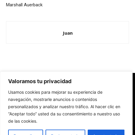
Marshall Auerback
Juan
Valoramos tu privacidad
Redes Cristianas
Usamos cookies para mejorar su experiencia de
Una mirada alternativa sobre la Iglesia católica y la sociedad
- Colectivos de Redes Cristianas
navegación, mostrarle anuncios o contenidos
personalizados y analizar nuestro tráfico. Al hacer clic en
“Aceptar todo” usted da su consentimiento a nuestro uso
de las cookies.