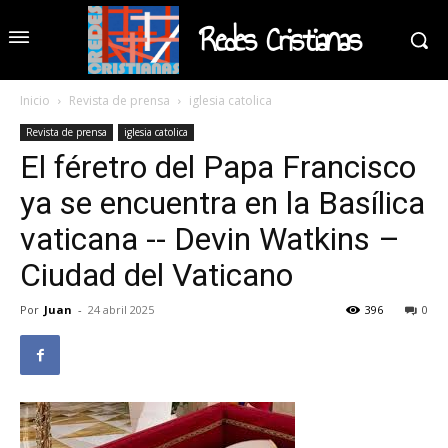
Redes Cristianas
Inicio
Revista de prensa
iglesia catolica
Revista de prensa
iglesia catolica
El féretro del Papa Francisco
ya se encuentra en la Basílica
vaticana -- Devin Watkins –
Ciudad del Vaticano
Por
Juan
-
24 abril 2025
396
0