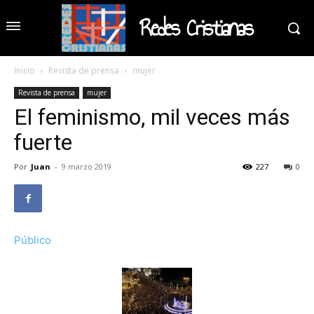
Redes Cristianas
Inicio
Revista de prensa
mujer
Revista de prensa
mujer
El feminismo, mil veces más
fuerte
Por
Juan
-
9 marzo 2019
227
0
Público