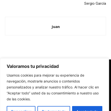
Sergio García
Juan
Valoramos tu privacidad
Redes Cristianas
Usamos cookies para mejorar su experiencia de
Una mirada alternativa sobre la Iglesia católica y la sociedad
- Colectivos de Redes Cristianas
navegación, mostrarle anuncios o contenidos
personalizados y analizar nuestro tráfico. Al hacer clic en
“Aceptar todo” usted da su consentimiento a nuestro uso
de las cookies.