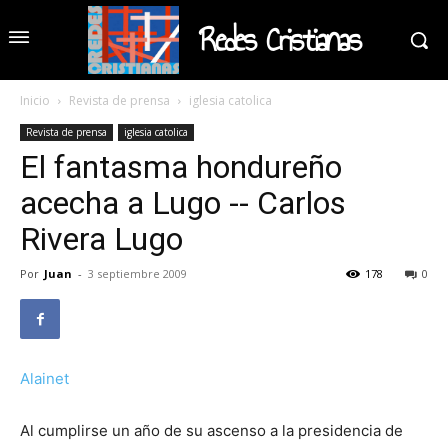
Redes Cristianas
Inicio
Revista de prensa
iglesia catolica
Revista de prensa
iglesia catolica
El fantasma hondureño
acecha a Lugo -- Carlos
Rivera Lugo
Por
Juan
-
3 septiembre 2009
178
0
Alainet
Al cumplirse un año de su ascenso a la presidencia de