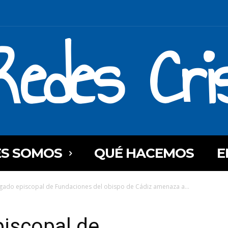
Redes Cri
ES SOMOS
QUÉ HACEMOS
E
egado episcopal de Fundaciones del obispo de Cádiz amenaza a...
piscopal de