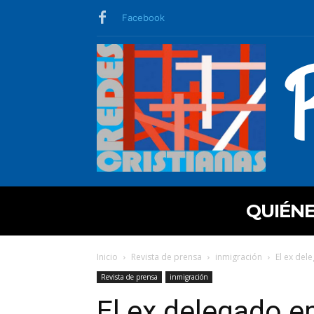
Facebook
QUIÉN
Inicio
Revista de prensa
inmigración
El ex del
Revista de prensa
inmigración
El ex delegado e