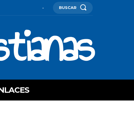
BUSCAR
-
stianas
NLACES