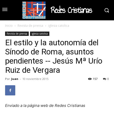
Redes Cristianas
Inicio
Revista de prensa
iglesia catolica
Revista de prensa
iglesia catolica
El estilo y la autonomía del
Sínodo de Roma, asuntos
pendientes -- Jesús Mª Urío
Ruiz de Vergara
Por
Juan
-
10 noviembre 2015
157
0
Enviado a la página web de Redes Cristianas