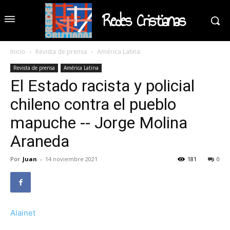
Redes Cristianas
Inicio
Revista de prensa
América Latina
Revista de prensa
América Latina
El Estado racista y policial
chileno contra el pueblo
mapuche -- Jorge Molina
Araneda
Por
Juan
-
14 noviembre 2021
181
0
Alainet