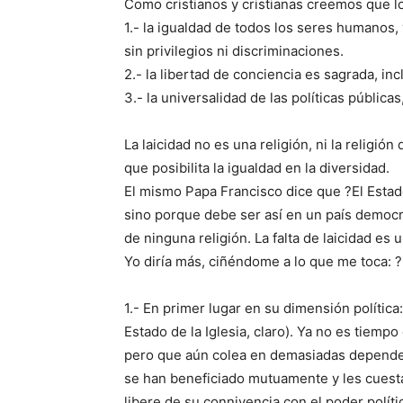
Como cristianos y cristianas creemos que lo
1.- la igualdad de todos los seres humanos,
sin privilegios ni discriminaciones.
2.- la libertad de conciencia es sagrada, incl
3.- la universalidad de las políticas pública
La laicidad no es una religión, ni la religió
que posibilita la igualdad en la diversidad.
El mismo Papa Francisco dice que ?El Estado
sino porque debe ser así en un país democrá
de ninguna religión. La falta de laicidad es 
Yo diría más, ciñéndome a lo que me toca: ?L
1.- En primer lugar en su dimensión política
Estado de la Iglesia, claro). Ya no es tiemp
pero que aún colea en demasiadas depende
se han beneficiado mutuamente y les cuesta 
libere de su connivencia con el poder políti