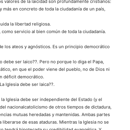
s valores de la laicidad son profundamente cristianos:
 y más en concreto de toda la ciudadanía de un país,
uida la libertad religiosa.
s, como servicio al bien común de toda la ciudadanía.
n de los ateos y agnósticos. Es un principio democrático
 debe ser laico??. Pero no porque lo diga el Papa,
tico, en que el poder viene del pueblo, no de Dios ni
un déficit democrático.
a Iglesia debe ser laica??.
: la Iglesia debe ser independiente del Estado (y el
o del nacionalcatolicismo de otros tiempos de dictadura,
ncias mutuas heredadas y mantenidas. Ambas partes
liberarse de esas ataduras. Mientras la Iglesia no se
co tendrá hipotecada su credibilidad evangélica. Y