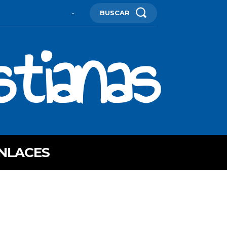
BUSCAR
-
stianas
NLACES