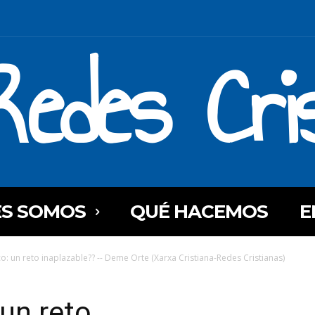
Redes Cri
ES SOMOS
QUÉ HACEMOS
E
ico: un reto inaplazable?? -- Deme Orte (Xarxa Cristiana-Redes Cristianas)
 un reto