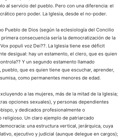
blo al servicio del pueblo. Pero con una diferencia: el
rático pero poder. La Iglesia, desde el no-poder.
o Pueblo de Dios (según la eclesiología del Concilio
 la primera consecuencia sería la democratización de la
Vox populi voz Dei??. La Iglesia tiene ese déficit
te desigual: hay un estamento, el clero, que es quien
controla?? Y un segundo estamento llamado
s, pueblo, que es quien tiene que escuchar, aprender,
y sumisa, como permanentes menores de edad.
xcluyendo a las mujeres, más de la mitad de la Iglesia;
otras opciones sexuales), y personas dependientes
bispo, y dedicados profesionalmente o
o religioso. Un claro ejemplo de patriarcado
 democracia: una estructura vertical, jerárquica, cuya
lativo, ejecutivo y judicial (aunque delegue en cargos);