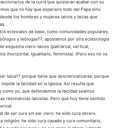
eaccionarios de la curia que quisieran acabar con su
emos que no hay que esperarlo todo del Papa sino
 desde los hombres y mujeres laicos y laicas que
as.
entos eclesiales de base, como comunidades populares,
teólogos y teólogas??, apostamos por otra eclesiología
l esquema clero-laicos (patriarcal, vertical,
 (horizontal, igualitario, feminista). (Pero eso no os
.
ser laica?? porque tiene que desclericalizarse; porque
impide la laicidad en la Iglesia. Así resulta que
ras como yo, que defendemos la laicidad seamos
ejas resonancias laicistas. Pero que hoy tiene sentido
erical.
al de ser cura sin ser clero: he sido cura obrero
la religión; he sido cura casado y cura comunitario,