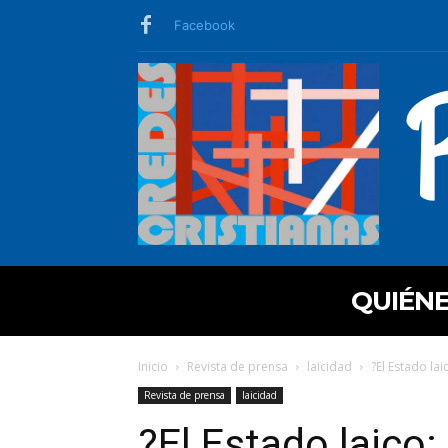
Facebook
QUIÉN
Inicio
Revista de prensa
laicidad
?El Estado la
Revista de prensa
laicidad
?El Estado laico: