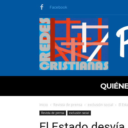
Facebook
QUIÉN
Inicio
Revista de prensa
exclusión social
El Est
Revista de prensa
exclusión social
El Estado desvía 