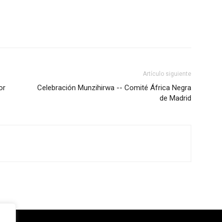
Artículo siguiente
or
Celebración Munzihirwa -- Comité África Negra
de Madrid