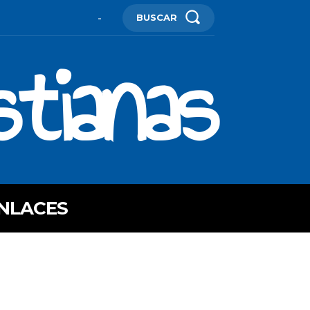
BUSCAR
-
stianas
NLACES