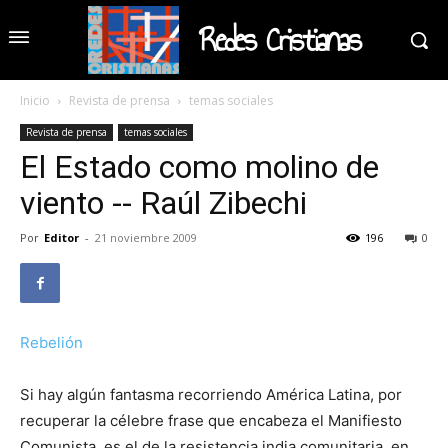
Redes Cristianas
Inicio
Revista de prensa
temas sociales
Revista de prensa
temas sociales
El Estado como molino de
viento -- Raúl Zibechi
Por
Editor
-
21 noviembre 2009
196
0
Rebelión
Si hay algún fantasma recorriendo América Latina, por
recuperar la célebre frase que encabeza el Manifiesto
Comunista, es el de la resistencia india comunitaria, en