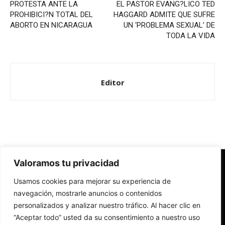
PROTESTA ANTE LA
EL PASTOR EVANG?LICO TED
PROHIBICI?N TOTAL DEL
HAGGARD ADMITE QUE SUFRE
ABORTO EN NICARAGUA
UN ‘PROBLEMA SEXUAL’ DE
TODA LA VIDA
Editor
Valoramos tu privacidad
Redes Cristianas
Usamos cookies para mejorar su experiencia de
Una mirada alternativa sobre la Iglesia católica y la sociedad
- Colectivos de Redes Cristianas
navegación, mostrarle anuncios o contenidos
personalizados y analizar nuestro tráfico. Al hacer clic en
“Aceptar todo” usted da su consentimiento a nuestro uso