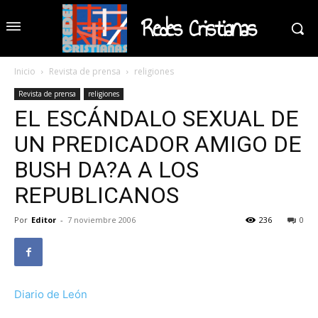
Redes Cristianas
Inicio
Revista de prensa
religiones
Revista de prensa
religiones
EL ESCÁNDALO SEXUAL DE
UN PREDICADOR AMIGO DE
BUSH DA?A A LOS
REPUBLICANOS
Por
Editor
-
7 noviembre 2006
236
0
Diario de León