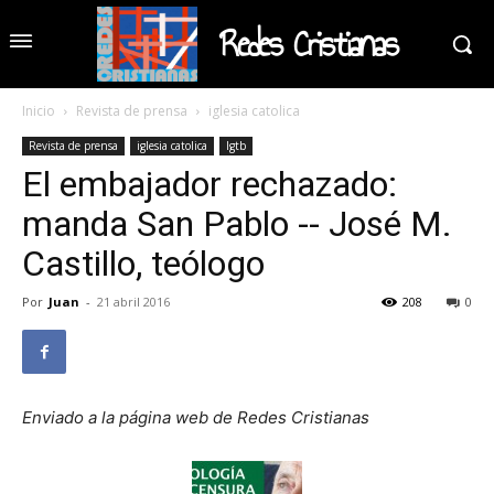
Redes Cristianas
Inicio
Revista de prensa
iglesia catolica
Revista de prensa
iglesia catolica
lgtb
El embajador rechazado:
manda San Pablo -- José M.
Castillo, teólogo
Por
Juan
-
21 abril 2016
208
0
Enviado a la página web de Redes Cristianas