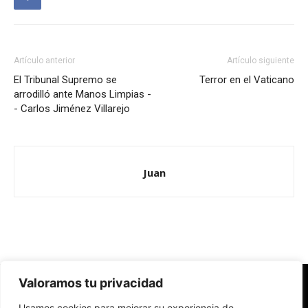
Artículo anterior
Artículo siguiente
El Tribunal Supremo se
Terror en el Vaticano
arrodilló ante Manos Limpias -
- Carlos Jiménez Villarejo
Juan
Valoramos tu privacidad
Redes Cristianas
Usamos cookies para mejorar su experiencia de