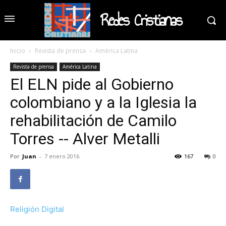
Redes Cristianas
Inicio
Revista de prensa
América Latina
Revista de prensa
América Latina
El ELN pide al Gobierno
colombiano y a la Iglesia la
rehabilitación de Camilo
Torres -- Alver Metalli
Por
Juan
-
7 enero 2016
167
0
Religión Digital