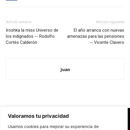
Artículo anterior
Artículo siguiente
Iroshka la miss Universo de
El año arranca con nuevas
los indignados -- Rodolfo
amenazas para las pensiones
Cortés Calderón
-- Vicente Clavero
Juan
Valoramos tu privacidad
Redes Cristianas
Usamos cookies para mejorar su experiencia de
Una mirada alternativa sobre la Iglesia católica y la sociedad