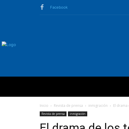
Facebook
QUIÉNES SO
Inicio
Revista de prensa
inmigración
El drama 
Revista de prensa
inmigración
El drama de los 