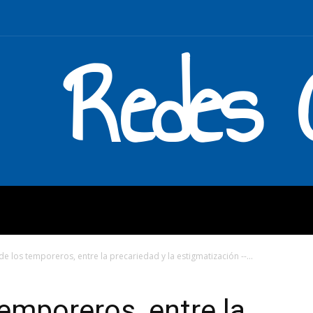
Redes C
MOS
QUÉ HACEMOS
ENLAC
de los temporeros, entre la precariedad y la estigmatización --...
temporeros, entre la