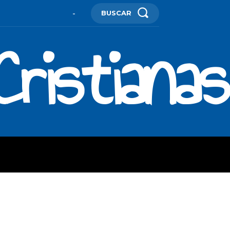
BUSCAR
-
ristianas
ES
MORE