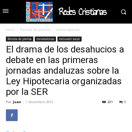
Redes Cristianas
Inicio
Revista de prensa
convocatorias
Revista de prensa
convocatorias
exclusión social
El drama de los desahucios a
debate en las primeras
jornadas andaluzas sobre la
Ley Hipotecaria organizadas
por la SER
Por
Juan
-
1 diciembre 2012
201
0