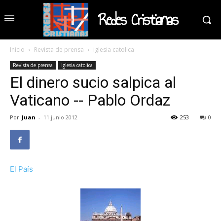
Redes Cristianas
Inicio
Revista de prensa
iglesia catolica
Revista de prensa
iglesia catolica
El dinero sucio salpica al
Vaticano -- Pablo Ordaz
Por
Juan
-
11 junio 2012
253
0
El País