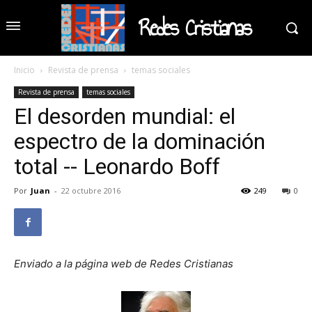
Redes Cristianas
Inicio
Revista de prensa
temas sociales
Revista de prensa
temas sociales
El desorden mundial: el
espectro de la dominación
total -- Leonardo Boff
Por
Juan
-
22 octubre 2016
249
0
Enviado a la página web de Redes Cristianas