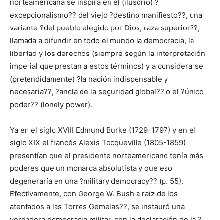
norteamericana se inspira en el (ilusorio) ?
excepcionalismo?? del viejo ?destino manifiesto??, una
variante ?del pueblo elegido por Dios, raza superior??,
llamada a difundir en todo el mundo la democracia, la
libertad y los derechos (siempre según la interpretación
imperial que prestan a estos términos) y a considerarse
(pretendidamente) ?la nación indispensable y
necesaria??, ?ancla de la seguridad global?? o el ?único
poder?? (lonely power).
Ya en el siglo XVIII Edmund Burke (1729-1797) y en el
siglo XIX el francés Alexis Tocqueville (1805-1859)
presentían que el presidente norteamericano tenía más
poderes que un monarca absolutista y que eso
degeneraría en una ?military democracy?? (p. 55).
Efectivamente, con George W. Bush a raíz de los
atentados a las Torres Gemelas??, se instauró una
verdadera democracia militar, con la declaración de la ?