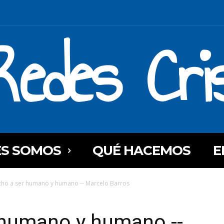
Redes Cri
ES SOMOS
QUÉ HACEMOS
E
cho a ser humano y humano -- Marcelo Barros
 humano y humano --