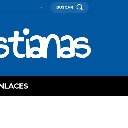
BUSCAR
-
stianas
NLACES