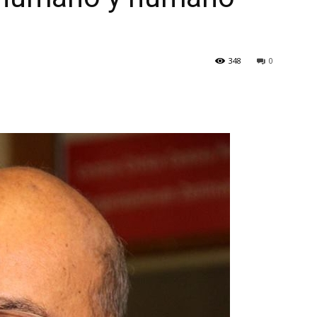
348
0