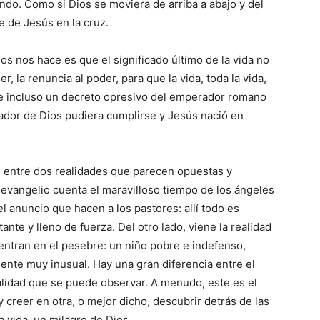
undo. Como si Dios se moviera de arriba a abajo y del
te de Jesús en la cruz.
ios nos hace es que el significado último de la vida no
er, la renuncia al poder, para que la vida, toda la vida,
ue incluso un decreto opresivo del emperador romano
vador de Dios pudiera cumplirse y Jesús nació en
ste entre dos realidades que parecen opuestas y
 evangelio cuenta el maravilloso tiempo de los ángeles
l anuncio que hacen a los pastores: allí todo es
ante y lleno de fuerza. Del otro lado, viene la realidad
entran en el pesebre: un niño pobre e indefenso,
ente muy inusual. Hay una gran diferencia entre el
ealidad que se puede observar. A menudo, este es el
y creer en otra, o mejor dicho, descubrir detrás de las
a vida, un milagro de Dios.