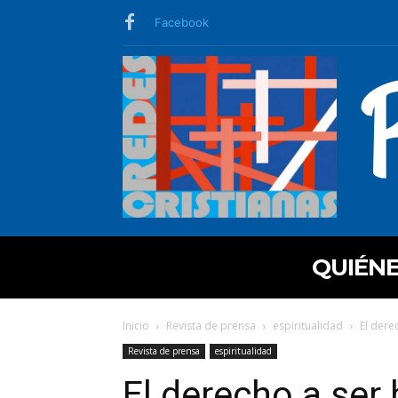
Facebook
QUIÉN
Inicio
Revista de prensa
espiritualidad
El dere
Revista de prensa
espiritualidad
El derecho a ser