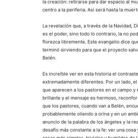
la creación: retirarse para dar espacio al m
centro a la periferia. Así será hasta la muer
La revelación que, a través de la Navidad, D
es el poder, sino todo lo contrario, la no pod
florezca libremente. Este evangelio dice q
terminó sirviendo para que el proyecto sal
Belén.
Es increíble ver en esta historia el contra
extremadamente diferentes. Por un lado, el
que aparecen a los pastores en el campo y e
brillante y el mensaje es hermoso, reconfort
que los pastores, cuando van a Belén, encu
probablemente oliendo a orina y en un ambi
anuncio de la palabra de los ángeles y la r
desafío más constante a la fe: ver una cosa 
cosas más simples, triviales y humildes de l