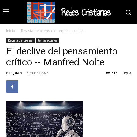
Redes Cristianas
Inicio
Revista de prensa
temas sociales
Revista de prensa
temas sociales
El declive del pensamiento
crítico -- Manfred Nolte
Por
Juan
-
8 marzo 2023
316
0