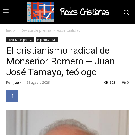
Redes Cristianas
Inicio
Revista de prensa
espiritualidad
Revista de prensa
espiritualidad
El cristianismo radical de
Monseñor Romero -- Juan
José Tamayo, teólogo
Por
Juan
-
26 agosto 2025
323
0