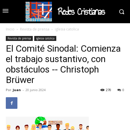
Redes Cristianas
Inicio
Revista de prensa
iglesia catolica
Revista de prensa
iglesia catolica
El Comité Sinodal: Comienza
el trabajo sustantivo, con
obstáculos -- Christoph
Brüwer
Por
Juan
-
20 junio 2024
270
0