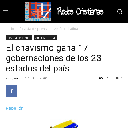
Redes Cristianas
Inicio
Revista de prensa
América Latina
Revista de prensa
América Latina
El chavismo gana 17
gobernaciones de los 23
estados del país
Por
Juan
-
17 octubre 2017
177
0
Rebelión