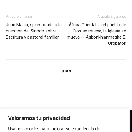
Artículo anterior
Artículo siguiente
Juan Masiá, sj. responde a la
África Oriental: si el pueblo de
cuestión del Sínodo sobre
Dios se mueve, la Iglesia se
Escritura y pastoral familiar
mueve -- Agbonkhianmeghe E.
Orobator.
Juan
Valoramos tu privacidad
Redes Cristianas
Usamos cookies para mejorar su experiencia de
Una mirada alternativa sobre la Iglesia católica y la sociedad