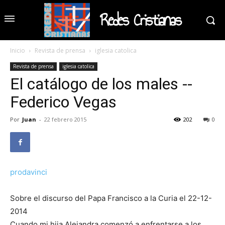
Redes Cristianas
Inicio
Revista de prensa
iglesia catolica
Revista de prensa
iglesia catolica
El catálogo de los males --
Federico Vegas
Por
Juan
-
22 febrero 2015
202
0
prodavinci
Sobre el discurso del Papa Francisco a la Curia el 22-12-
2014
Cuando mi hija Alejandra comenzó a enfrentarse a los