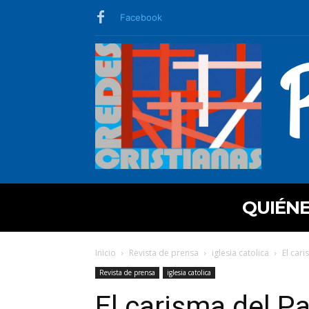
Facebook
QUIÉN
Inicio
Revista de prensa
iglesia catolica
El cari
Revista de prensa
iglesia catolica
El carisma del Pap