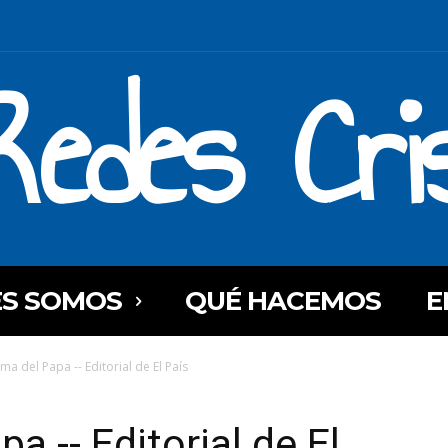
Redes Cri
ES SOMOS
QUÉ HACEMOS
E
sma del Papa -- Editorial de El País
a -- Editorial de El