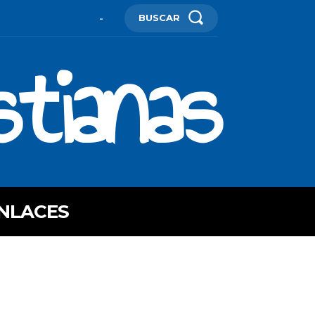
BUSCAR
-
stianas
NLACES