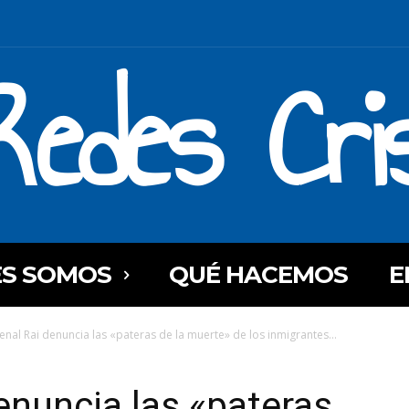
Redes Cri
ES SOMOS
QUÉ HACEMOS
E
denal Rai denuncia las «pateras de la muerte» de los inmigrantes...
enuncia las «pateras