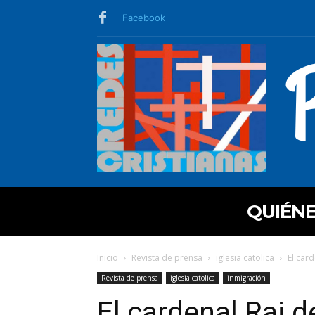
Facebook
QUIÉN
Inicio
Revista de prensa
iglesia catolica
El car
Revista de prensa
iglesia catolica
inmigración
El cardenal Rai d