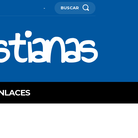
BUSCAR
-
stianas
NLACES