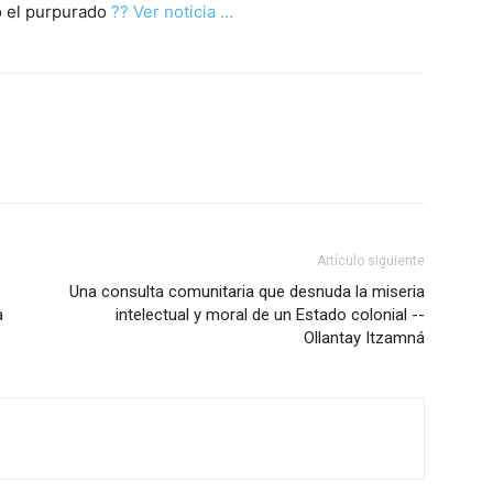
ló el purpurado
?? Ver noticia …
Artículo siguiente
Una consulta comunitaria que desnuda la miseria
a
intelectual y moral de un Estado colonial --
Ollantay Itzamná