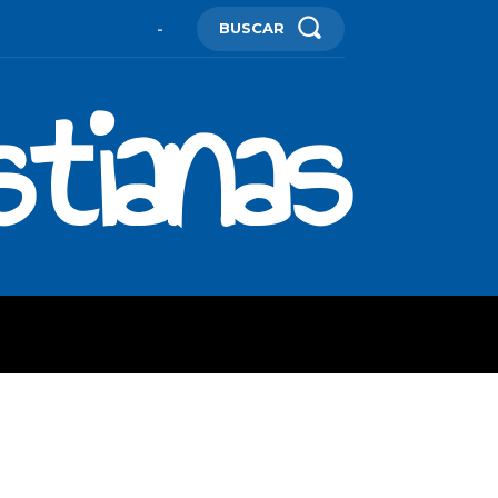
BUSCAR
-
stianas
ES
MORE