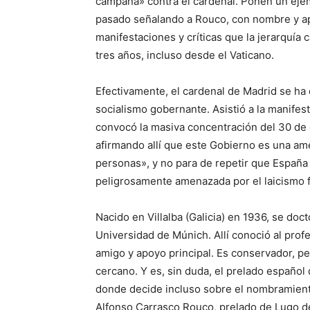
campaña» contra el cardenal. Ponen un ejem
pasado señalando a Rouco, con nombre y ap
manifestaciones y críticas que la jerarquía 
tres años, incluso desde el Vaticano.
Efectivamente, el cardenal de Madrid se ha d
socialismo gobernante. Asistió a la manifest
convocó la masiva concentración del 30 de d
afirmando allí que este Gobierno es una a
personas», y no para de repetir que España e
peligrosamente amenazada por el laicismo 
Nacido en Villalba (Galicia) en 1936, se doc
Universidad de Múnich. Allí conoció al prof
amigo y apoyo principal. Es conservador, per
cercano. Y es, sin duda, el prelado españo
donde decide incluso sobre el nombramient
Alfonso Carrasco Rouco, prelado de Lugo 