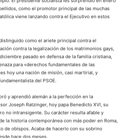
plo. El presidente socialista les sorprendió en enero
ellidos, como el promotor principal de las muchas
católica viene lanzando contra el Ejecutivo en estos
istinguido como el ariete principal contra el
ación contra la legalización de los matrimonios gays,
iciembre pasado en defensa de la familia cristiana,
menaza para «derechos fundamentales de las
s hoy una nación de misión, casi martirial, y
fundamentalista del PSOE.
toró y aprendió alemán a la perfección en la
esor Joseph Ratzinger, hoy papa Benedicto XVI, su
o no intransigente. Su carácter resulta afable y
l de la historia contemporánea con más poder en Roma,
o de obispos. Acaba de hacerlo con su sobrino
desde hace dos meses.