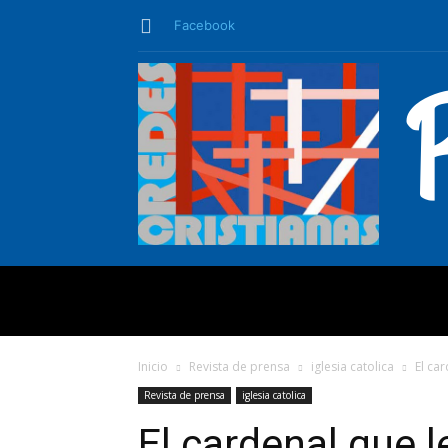
Facebook
QUIÉNES SO
Inicio
Revista de prensa
iglesia catolica
El ca
Revista de prensa
iglesia catolica
El cardenal que 