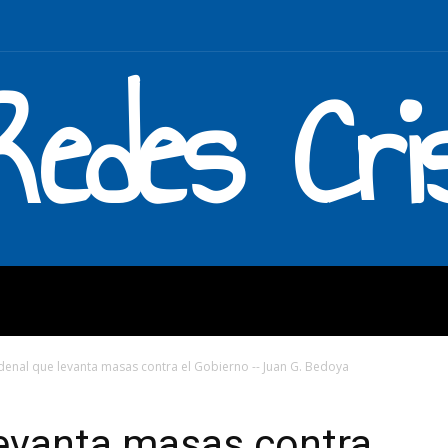
Redes Cri
MOS
QUÉ HACEMOS
ENLAC
rdenal que levanta masas contra el Gobierno -- Juan G. Bedoya
levanta masas contra