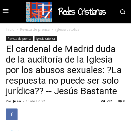
Redes Cristianas
Inicio
Revista de prensa
iglesia catolica
Revista de prensa
iglesia catolica
El cardenal de Madrid duda
de la auditoría de la Iglesia
por los abusos sexuales: ?La
respuesta no puede ser solo
jurídica?? -- Jesús Bastante
Por
Juan
-
16 abril 2022
292
0