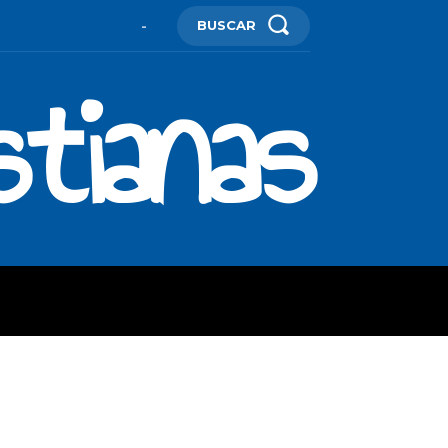
BUSCAR
-
stianas
ES
MORE