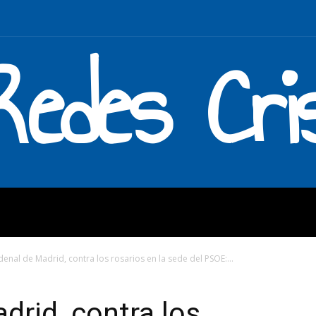
Redes Cri
MOS
QUÉ HACEMOS
ENLAC
rdenal de Madrid, contra los rosarios en la sede del PSOE:...
drid, contra los