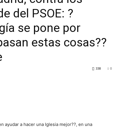
de del PSOE: ?
gía se pone por
 pasan estas cosas??
e
338
0
n ayudar a hacer una Iglesia mejor??, en una