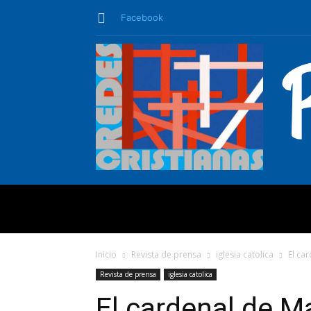
Facebook
QUIÉNES SO
Inicio
Revista de prensa
iglesia catolica
El ca
Revista de prensa
iglesia catolica
El cardenal de Ma