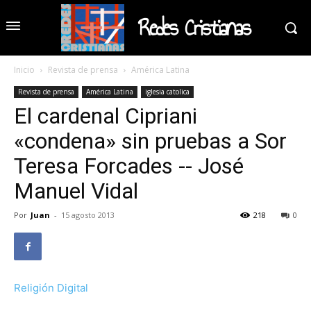
Redes Cristianas
Inicio
Revista de prensa
América Latina
Revista de prensa
América Latina
iglesia catolica
El cardenal Cipriani
«condena» sin pruebas a Sor
Teresa Forcades -- José
Manuel Vidal
Por
Juan
-
15 agosto 2013
218
0
Religión Digital