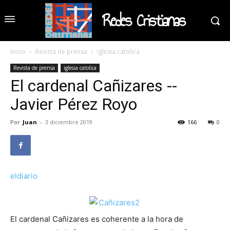
Redes Cristianas
Inicio
Revista de prensa
iglesia catolica
Revista de prensa
iglesia catolica
El cardenal Cañizares --
Javier Pérez Royo
Por
Juan
-
3 diciembre 2019
166
0
eldiario
El cardenal Cañizares es coherente a la hora de