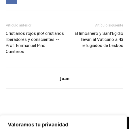
Artículo anterior
Artículo siguiente
Cristianos rojos ¡no! cristianos
El limosnero y Sant’Egidio
liberadores y conscientes --
llevan al Vaticano a 43
Prof. Emmanuel Pino
refugiados de Lesbos
Quinteros
Juan
Valoramos tu privacidad
Redes Cristianas