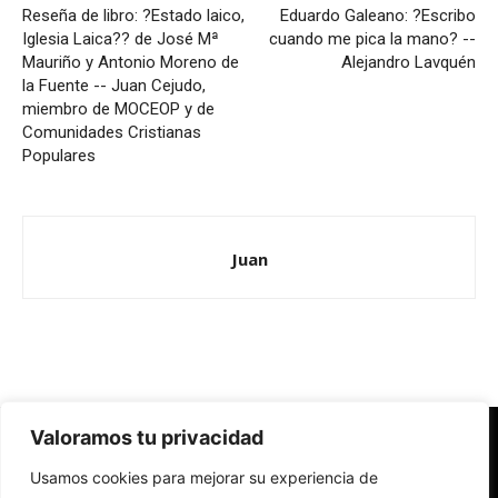
Reseña de libro: ?Estado laico,
Eduardo Galeano: ?Escribo
Iglesia Laica?? de José Mª
cuando me pica la mano? --
Mauriño y Antonio Moreno de
Alejandro Lavquén
la Fuente -- Juan Cejudo,
miembro de MOCEOP y de
Comunidades Cristianas
Populares
Juan
Valoramos tu privacidad
Redes Cristianas
Usamos cookies para mejorar su experiencia de
Una mirada alternativa sobre la Iglesia católica y la sociedad