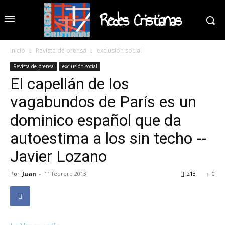
Redes Cristianas
Inicio
Revista de prensa
exclusión social
Revista de prensa
exclusión social
El capellán de los
vagabundos de París es un
dominico español que da
autoestima a los sin techo --
Javier Lozano
Por
Juan
-
11 febrero 2013
213
0