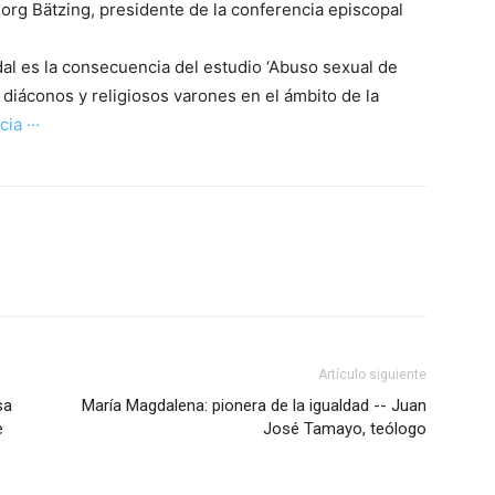
rg Bätzing, presidente de la conferencia episcopal
al es la consecuencia del estudio ‘Abuso sexual de
diáconos y religiosos varones en el ámbito de la
cia ···
Artículo siguiente
sa
María Magdalena: pionera de la igualdad -- Juan
e
José Tamayo, teólogo