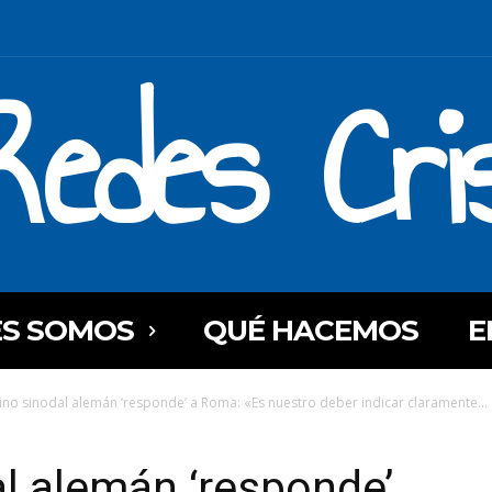
Redes Cri
ES SOMOS
QUÉ HACEMOS
E
ino sinodal alemán ‘responde’ a Roma: «Es nuestro deber indicar claramente...
l alemán ‘responde’