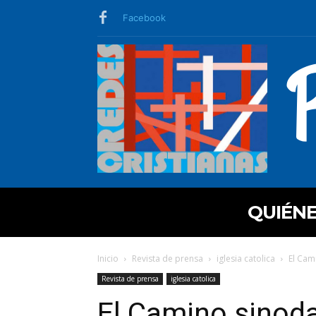
Facebook
QUIÉN
Inicio
Revista de prensa
iglesia catolica
El Cam
Revista de prensa
iglesia catolica
El Camino sinoda