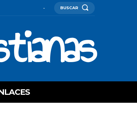
BUSCAR
-
stianas
NLACES