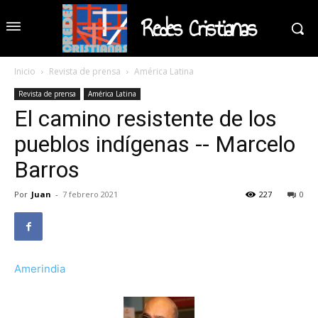
Redes Cristianas
Inicio
Revista de prensa
América Latina
Revista de prensa
América Latina
El camino resistente de los
pueblos indígenas -- Marcelo
Barros
Por
Juan
-
7 febrero 2021
227
0
Amerindia