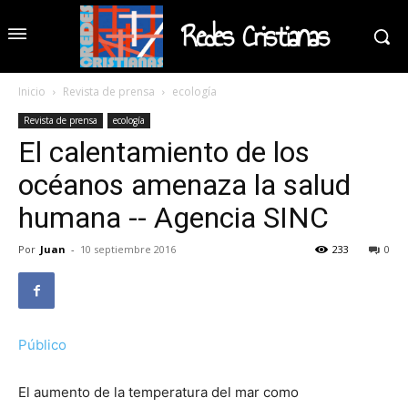
Redes Cristianas
Inicio
Revista de prensa
ecología
Revista de prensa
ecología
El calentamiento de los
océanos amenaza la salud
humana -- Agencia SINC
Por
Juan
-
10 septiembre 2016
233
0
Público
El aumento de la temperatura del mar como