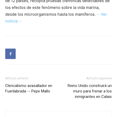
de 12 países, recopila pruebas científicas detectables de
los efectos de este fenómeno sobre la vida marina,
desde los microorganismos hasta los mamíferos.
··· Ver
noticia ···
Artículo anterior
Artículo siguiente
Clericalismo avasallador en
Reino Unido construirá un
Fuenlabrada -- Pepe Mallo
muro para frenar a los
inmigrantes en Calais