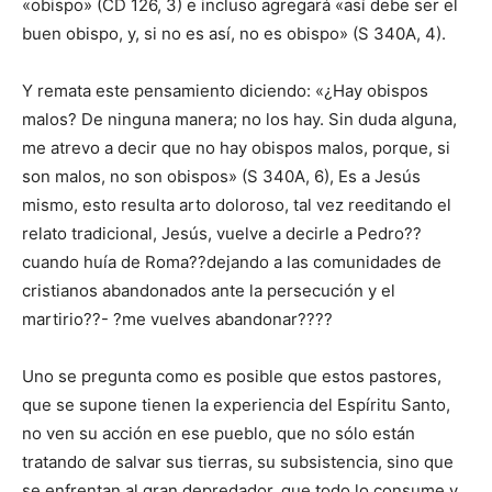
«obispo» (CD 126, 3) e incluso agregará «así debe ser el
buen obispo, y, si no es así, no es obispo» (S 340A, 4).
Y remata este pensamiento diciendo: «¿Hay obispos
malos? De ninguna manera; no los hay. Sin duda alguna,
me atrevo a decir que no hay obispos malos, porque, si
son malos, no son obispos» (S 340A, 6), Es a Jesús
mismo, esto resulta arto doloroso, tal vez reeditando el
relato tradicional, Jesús, vuelve a decirle a Pedro??
cuando huía de Roma??dejando a las comunidades de
cristianos abandonados ante la persecución y el
martirio??- ?me vuelves abandonar????
Uno se pregunta como es posible que estos pastores,
que se supone tienen la experiencia del Espíritu Santo,
no ven su acción en ese pueblo, que no sólo están
tratando de salvar sus tierras, su subsistencia, sino que
se enfrentan al gran depredador, que todo lo consume y