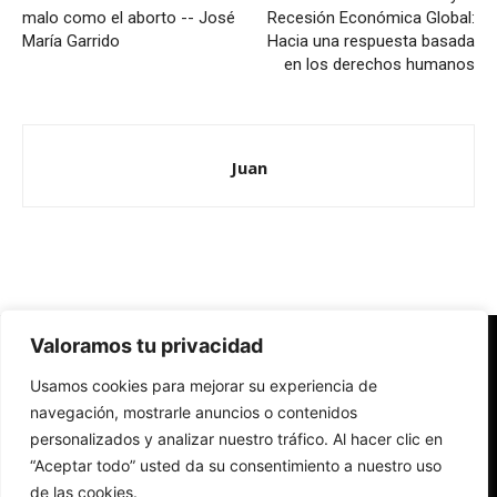
malo como el aborto -- José
Recesión Económica Global:
María Garrido
Hacia una respuesta basada
en los derechos humanos
Juan
Valoramos tu privacidad
Redes Cristianas
Usamos cookies para mejorar su experiencia de
Una mirada alternativa sobre la Iglesia católica y la sociedad
- Colectivos de Redes Cristianas
navegación, mostrarle anuncios o contenidos
personalizados y analizar nuestro tráfico. Al hacer clic en
“Aceptar todo” usted da su consentimiento a nuestro uso
de las cookies.