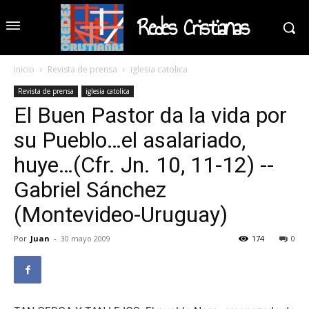
Redes Cristianas
Inicio
Revista de prensa
iglesia catolica
Revista de prensa
iglesia catolica
El Buen Pastor da la vida por
su Pueblo…el asalariado,
huye…(Cfr. Jn. 10, 11-12) --
Gabriel Sánchez
(Montevideo-Uruguay)
Por
Juan
-
30 mayo 2009
174
0