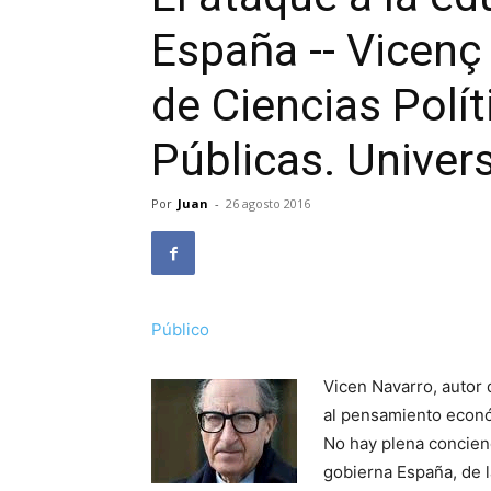
España -- Vicenç
de Ciencias Polít
Públicas. Unive
Por
Juan
-
26 agosto 2016
Público
Vicen Navarro, autor d
al pensamiento econ
No hay plena concienc
gobierna España, de 