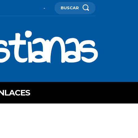
BUSCAR
-
stianas
NLACES