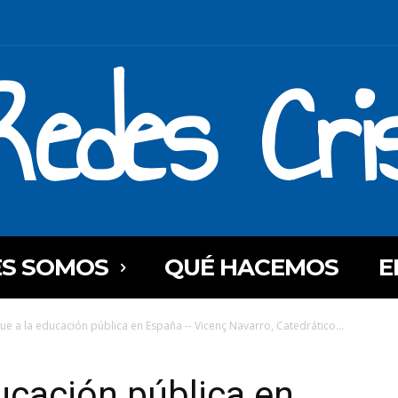
Redes Cri
ES SOMOS
QUÉ HACEMOS
E
que a la educación pública en España -- Vicenç Navarro, Catedrático...
ducación pública en