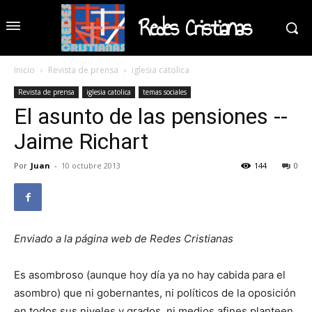
Redes Cristianas
Inicio
Revista de prensa
iglesia catolica
Revista de prensa
iglesia catolica
temas sociales
El asunto de las pensiones --
Jaime Richart
Por
Juan
-
10 octubre 2013
144
0
Enviado a la página web de Redes Cristianas
Es asombroso (aunque hoy día ya no hay cabida para el
asombro) que ni gobernantes, ni políticos de la oposición
en todos sus niveles y grados, ni medios afines planteen