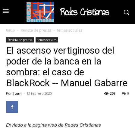
Redes Cristianas
Inicio
Revista de prensa
temas sociales
Revista de prensa
temas sociales
El ascenso vertiginoso del
poder de la banca en la
sombra: el caso de
BlackRock -- Manuel Gabarre
Por
Juan
-
13 febrero 2020
258
0
Enviado a la página web de Redes Cristianas