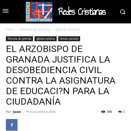
Redes Cristianas
Inicio
Revista de prensa
iglesia catolica
Revista de prensa
iglesia catolica
temas sociales
EL ARZOBISPO DE
GRANADA JUSTIFICA LA
DESOBEDIENCIA CIVIL
CONTRA LA ASIGNATURA
DE EDUCACI?N PARA LA
CIUDADANÍA
Por
Juan
-
19 noviembre 2006
188
0