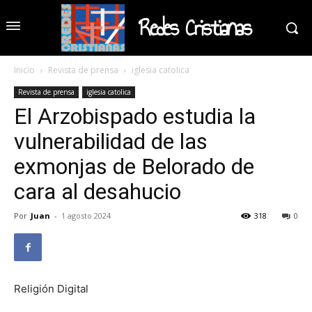
Redes Cristianas
Inicio
Revista de prensa
iglesia catolica
Revista de prensa
iglesia catolica
El Arzobispado estudia la
vulnerabilidad de las
exmonjas de Belorado de
cara al desahucio
Por
Juan
-
1 agosto 2024
318
0
Religión Digital