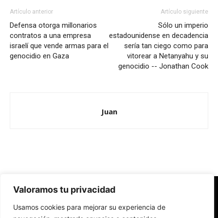
Artículo anterior
Artículo siguiente
Defensa otorga millonarios
Sólo un imperio
contratos a una empresa
estadounidense en decadencia
israelí que vende armas para el
sería tan ciego como para
genocidio en Gaza
vitorear a Netanyahu y su
genocidio -- Jonathan Cook
Juan
Valoramos tu privacidad
Redes Cristianas
Usamos cookies para mejorar su experiencia de
Una mirada alternativa sobre la Iglesia católica y la sociedad
- Colectivos de Redes Cristianas