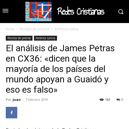
Redes Cristianas
Inicio
Revista de prensa
América Latina
Revista de prensa
América Latina
El análisis de James Petras
en CX36: «dicen que la
mayoría de los países del
mundo apoyan a Guaidó y
eso es falso»
Por
Juan
-
7 febrero 2019
161
0