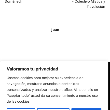
Doménech
- Colectivo Mística y
Revolución
Juan
Valoramos tu privacidad
Redes Cristianas
Usamos cookies para mejorar su experiencia de
Una mirada alternativa sobre la Iglesia católica y la sociedad
- Colectivos de Redes Cristianas
navegación, mostrarle anuncios o contenidos
personalizados y analizar nuestro tráfico. Al hacer clic en
“Aceptar todo” usted da su consentimiento a nuestro uso
de las cookies.