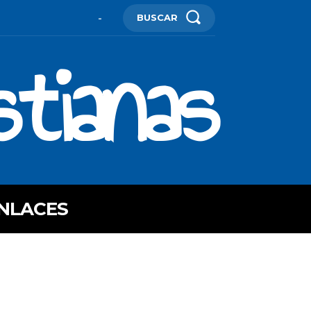
BUSCAR
-
stianas
NLACES