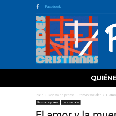
Facebook
QUIÉN
Inicio
Revista de prensa
temas sociales
El amo
Revista de prensa
temas sociales
El amor y la muer