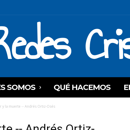
Redes Cri
ES SOMOS
QUÉ HACEMOS
E
r y la muerte -- Andrés Ortiz-Osés
te -- Andrés Ortiz-