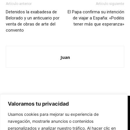
Artículo anterior
Artículo siguiente
Detenidos la exabadesa de
El Papa confirma su intención
Belorado y un anticuario por
de viajar a España: «Podéis
venta de obras de arte del
tener más que esperanza»
convento
Juan
Valoramos tu privacidad
Redes Cristianas
Usamos cookies para mejorar su experiencia de
Una mirada alternativa sobre la Iglesia católica y la sociedad
- Colectivos de Redes Cristianas
navegación, mostrarle anuncios o contenidos
personalizados y analizar nuestro tráfico. Al hacer clic en