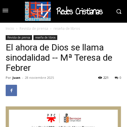
Redes Cristianas
Inicio
Revista de prensa
reseña de libros
Revista de prensa
reseña de libros
El ahora de Dios se llama
sinodalidad -- Mª Teresa de
Febrer
Por
Juan
-
28 noviembre 2025
221
0